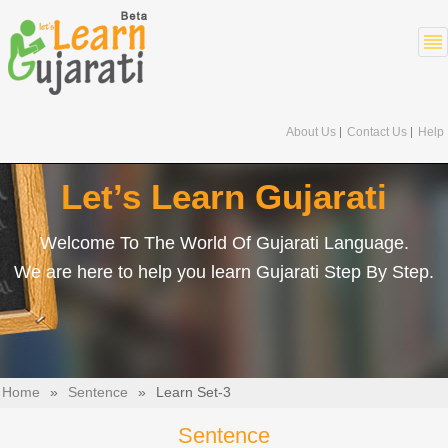
About Us
Contact Us
Help
Let’s Learn Gujarati
Welcome To The World Of Gujarati Language.
We are here to help you learn Gujarati Step By Step.
Home
»
Sentence
»
Learn Set-3
Sentence