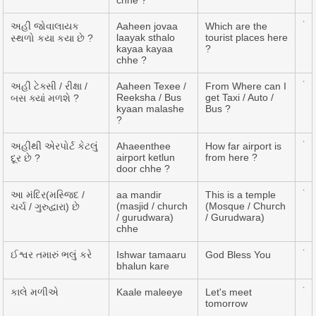
chhe ?
અહીં જોવાલાયક
Aaheen jovaa
Which are the
laayak sthalo
tourist places here
સ્થળો કયા કયા છે ?
kayaa kayaa
?
chhe ?
અહીં ટેક્સી / રીક્ષા /
Aaheen Texee /
From Where can I
Reeksha / Bus
get Taxi / Auto /
બસ ક્યાં મળશે ?
kyaan malashe
Bus ?
?
અહીંથી એરપોર્ટ કેટલું
Ahaeenthee
How far airport is
airport ketlun
from here ?
દૂર છે ?
door chhe ?
આ મંદિર(મસ્જિદ /
aa mandir
This is a temple
(masjid / church
(Mosque / Church
ચર્ચ / ગુરુદ્વારા) છે
/ gurudwara)
/ Gurudwara)
chhe
ઈશ્વર તમારું ભલું કરે
Ishwar tamaaru
God Bless You
bhalun kare
કાલે મળીએ
Kaale maleeye
Let's meet
tomorrow