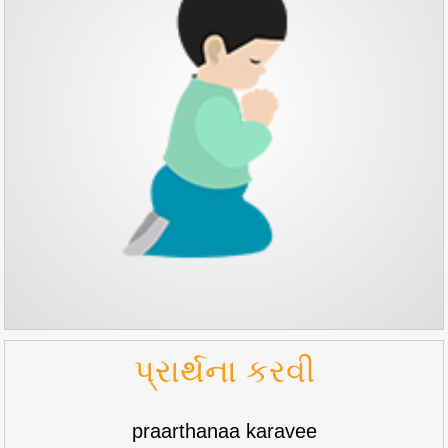
પ્રાર્થના કરવી
praarthanaa karavee