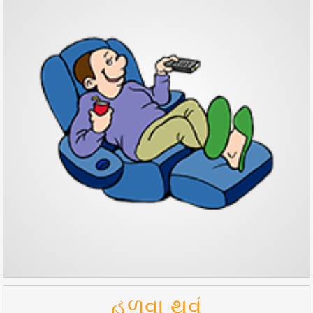
હળવા થવું