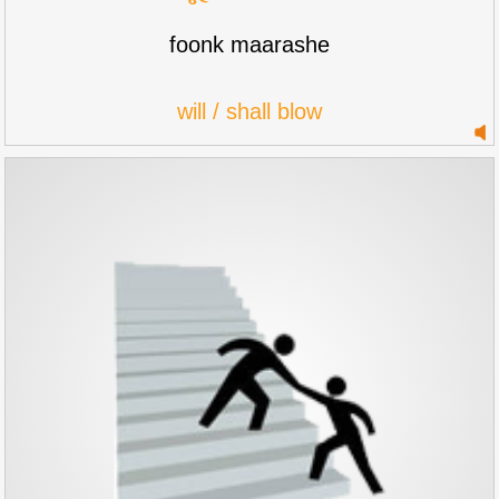
foonk maarashe
will / shall blow