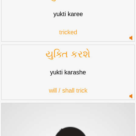
yukti karee
tricked
યુક્તિ કરશે
yukti karashe
will / shall trick