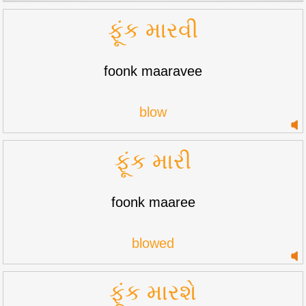
ફૂંક મારવી
foonk maaravee
blow
ફૂંક મારી
foonk maaree
blowed
ફૂંક મારશે