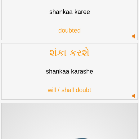
shankaa karee
doubted
શંકા કરશે
shankaa karashe
will / shall doubt