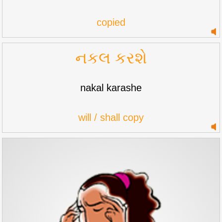
copied
નકલ કરશે
nakal karashe
will / shall copy